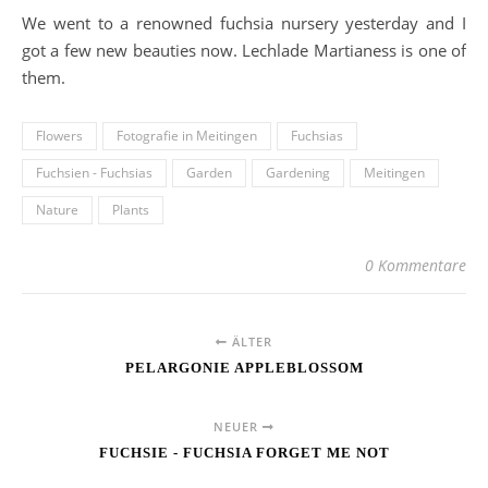
We went to a renowned fuchsia nursery yesterday and I
got a few new beauties now. Lechlade Martianess is one of
them.
Flowers
Fotografie in Meitingen
Fuchsias
Fuchsien - Fuchsias
Garden
Gardening
Meitingen
Nature
Plants
0 Kommentare
ÄLTER
PELARGONIE APPLEBLOSSOM
NEUER
FUCHSIE - FUCHSIA FORGET ME NOT