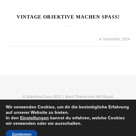
VINTAGE OBJEKTIVE MACHEN SPASS!
4. November 2024
© Martina Cross 2025 |
Bard Theme von
WP Royal
.
Impressum
Datenschutzerklärung
Wir verwenden Cookies, um dir die bestmögliche Erfahrung
auf unserer Website zu bieten.
In den
Einstellungen
kannst du erfahren, welche Cookies
wir verwenden oder sie ausschalten.
NACH OBEN
Zustimmen