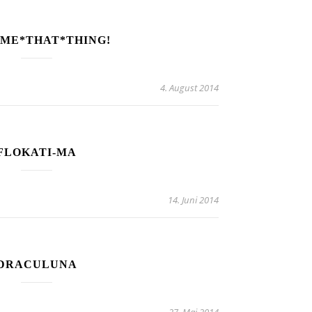
*ME*THAT*THING!
4. August 2014
FLOKATI-MA
14. Juni 2014
DRACULUNA