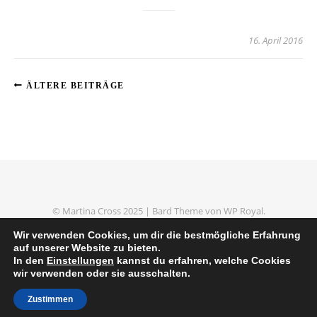
16. April 2016
ÄLTERE BEITRÄGE
© Martina Cross 2025 |
Bard Theme von
WP Royal
.
Impressum
Datenschutzerklärung
Wir verwenden Cookies, um dir die bestmögliche Erfahrung
auf unserer Website zu bieten.
In den
Einstellungen
kannst du erfahren, welche Cookies
wir verwenden oder sie ausschalten.
NACH OBEN
Zustimmen