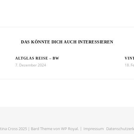
DAS KÖNNTE DICH AUCH INTERESSIEREN
ALTGLAS REISE – BW
VIN
7. Dezember 2024
18. F
ina Cross 2025 |
Bard Theme von
WP Royal
.
Impressum
Datenschutzerk